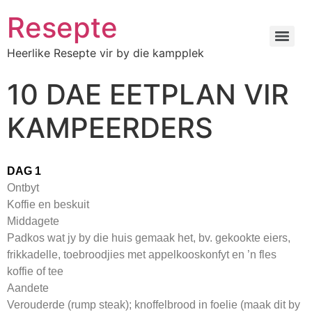
Resepte
Heerlike Resepte vir by die kampplek
10 DAE EETPLAN VIR
KAMPEERDERS
DAG 1
Ontbyt
Koffie en beskuit
Middagete
Padkos wat jy by die huis gemaak het, bv. gekookte eiers,
frikkadelle, toebroodjies met appelkooskonfyt en ’n fles
koffie of tee
Aandete
Verouderde (rump steak); knoffelbrood in foelie (maak dit by