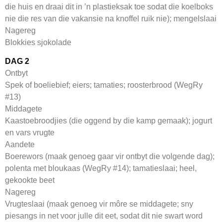
die huis en draai dit in ’n plastieksak toe sodat die koelboks
nie die res van die vakansie na knoffel ruik nie); mengelslaai
Nagereg
Blokkies sjokolade
DAG 2
Ontbyt
Spek of boeliebief; eiers; tamaties; roosterbrood (WegRy
#13)
Middagete
Kaastoebroodjies (die oggend by die kamp gemaak); jogurt
en vars vrugte
Aandete
Boerewors (maak genoeg gaar vir ontbyt die volgende dag);
polenta met bloukaas (WegRy #14); tamatieslaai; heel,
gekookte beet
Nagereg
Vrugteslaai (maak genoeg vir môre se middagete; sny
piesangs in net voor julle dit eet, sodat dit nie swart word