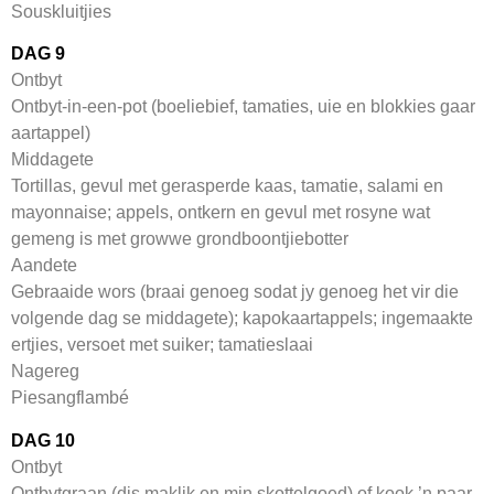
Souskluitjies
DAG 9
Ontbyt
Ontbyt-in-een-pot (boeliebief, tamaties, uie en blokkies gaar
aartappel)
Middagete
Tortillas, gevul met gerasperde kaas, tamatie, salami en
mayonnaise; appels, ontkern en gevul met rosyne wat
gemeng is met growwe grondboontjiebotter
Aandete
Gebraaide wors (braai genoeg sodat jy genoeg het vir die
volgende dag se middagete); kapokaartappels; ingemaakte
ertjies, versoet met suiker; tamatieslaai
Nagereg
Piesangflambé
DAG 10
Ontbyt
Ontbytgraan (dis maklik en min skottelgoed) of kook ’n paar