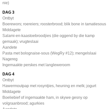
nie)
DAG 3
Ontbyt
Boerewors; roereiers; roosterbrood; blik bone in tamatiesous
Middagete
Salami-en-kaastoebroodjies (die oggend by die kamp
gemaak); vrugteslaai
Aandete
Pasta met bolognaise-sous (WegRy #12); mengelslaai
Nagereg
Ingemaakte perskes met langleweroom
DAG 4
Ontbyt
Hawermoutpap met rosyntjies, heuning en melk; jogurt
Middagete
Boeliebief of ingemaakte ham, in skywe gesny op
volgraanbrood; agurkies