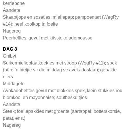
kerriebone
Aandete
Skaaptjops en sosaties; mieliepap; pampoentert (WegRy
#14); heel koolkop in foelie
Nagereg
Peerhelftes, gevul met kitssjokolademousse
DAG 8
Ontbyt
Suikermielieplaatkoekies met stroop (WegRy #11); spek
(bêre ’n bietjie vir die middag se avokadoslaai); gebakte
eiers
Middagete
Avokadohelftes gevul met blokkies spek, klein stukkies rou
blomkool en mayonnaise; soutbeskuitjies
Aandete
Steak; foeliepakkies met groente (aartappel, botterskorsie,
patat, ens.)
Nagereg