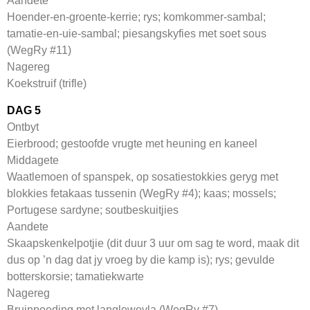
Aandete
Hoender-en-groente-kerrie; rys; komkommer-sambal;
tamatie-en-uie-sambal; piesangskyfies met soet sous
(WegRy #11)
Nagereg
Koekstruif (trifle)
DAG 5
Ontbyt
Eierbrood; gestoofde vrugte met heuning en kaneel
Middagete
Waatlemoen of spanspek, op sosatiestokkies geryg met
blokkies fetakaas tussenin (WegRy #4); kaas; mossels;
Portugese sardyne; soutbeskuitjies
Aandete
Skaapskenkelpotjie (dit duur 3 uur om sag te word, maak dit
dus op ’n dag dat jy vroeg by die kamp is); rys; gevulde
botterskorsie; tamatiekwarte
Nagereg
Bruinpoeding met langlewevla (WegRy #7)