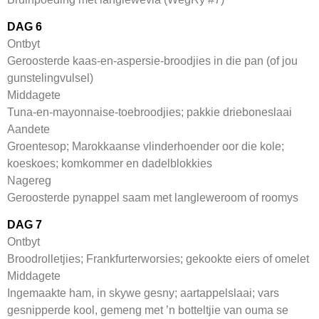
DAG 6
Ontbyt
Geroosterde kaas-en-aspersie-broodjies in die pan (of jou
gunstelingvulsel)
Middagete
Tuna-en-mayonnaise-toebroodjies; pakkie drieboneslaai
Aandete
Groentesop; Marokkaanse vlinderhoender oor die kole;
koeskoes; komkommer en dadelblokkies
Nagereg
Geroosterde pynappel saam met langleweroom of roomys
DAG 7
Ontbyt
Broodrolletjies; Frankfurterworsies; gekookte eiers of omelet
Middagete
Ingemaakte ham, in skywe gesny; aartappelslaai; vars
gesnipperde kool, gemeng met ’n botteltjie van ouma se