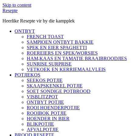
Skip to content
Resepte
Heerlike Resepte vir by die kampplek
ONTBYT
FRENCH TOAST
SAMPIOEN ONTBYT BAKKIE
SPEK EN EIER SPAGHETTI
ROEREIERS EN SPEK/WORSIES
HAM,KAAS EN TAMATIE BRAAIBROODJIES
SUNRISE SURPRISE
VETKOEK EN KERRIEMAALVLEIS
POTJIEKOS
SEEKOS POTJIE
SKAAPSKENKEL POTJIE
SOET SONDIGE POTBROOD
VISBLITZPOT
ONTBYT POTJIE
ROOI HOENDERPOTJIE
ROOIBOK POTJIE
HOENDER IN BIER
BLIKPOTJIE
AFVALPOTJIE
BROOD RESEPTE