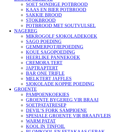
SOET SONDIGE POTBROOD
KAAS EN BIER POTBROOD
SAKKIE BROOD
STOKBROOD
POTBROOD MET SOUTVULSEL
NAGEREG
MIKROGOLF SJOKOLADEKOEK
SAGO POEDING
GEMMERPOTJIEPOEDING
KOUE SAGOPOEDING
HEERLIKE PANNEKOEK
CREMORA TERT
JAPTRAPTERT
BAR ONE TRIFLE
MELKTERT JAFFLES
SJOKOLADE KOPPIE POEDING
GROENTE
PAMPOENKOEKIES
GROENTE BYGEREG VIR BRAAI
SOETPATATRESEP
DEVIL’S FORK SAMPIOENE
SPESIALE GROENTE VIR BRAAIVLEIS
WARM PATAT
KOOL IN TINFOIL
BLOMKOOL EN FETAKAAS GEBAK