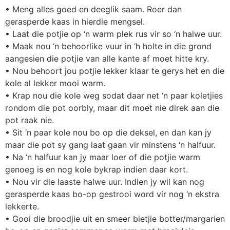
• Meng alles goed en deeglik saam. Roer dan
gerasperde kaas in hierdie mengsel.
• Laat die potjie op ‘n warm plek rus vir so ‘n halwe uur.
• Maak nou ‘n behoorlike vuur in ‘h holte in die grond
aangesien die potjie van alle kante af moet hitte kry.
• Nou behoort jou potjie lekker klaar te gerys het en die
kole al lekker mooi warm.
• Krap nou die kole weg sodat daar net ‘n paar koletjies
rondom die pot oorbly, maar dit moet nie direk aan die
pot raak nie.
• Sit ‘n paar kole nou bo op die deksel, en dan kan jy
maar die pot sy gang laat gaan vir minstens ‘n halfuur.
• Na ‘n halfuur kan jy maar loer of die potjie warm
genoeg is en nog kole bykrap indien daar kort.
• Nou vir die laaste halwe uur. Indien jy wil kan nog
gerasperde kaas bo-op gestrooi word vir nog ‘n ekstra
lekkerte.
• Gooi die broodjie uit en smeer bietjie botter/margarien