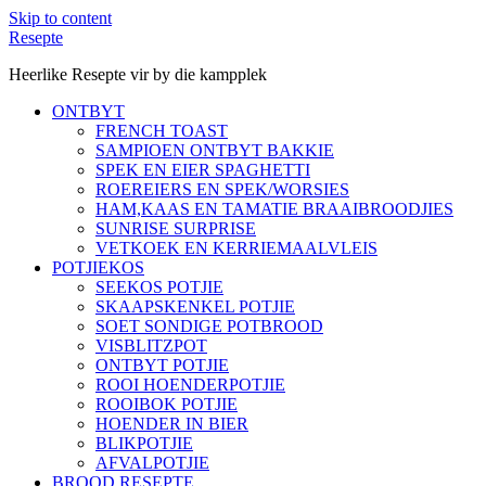
Skip to content
Resepte
Heerlike Resepte vir by die kampplek
ONTBYT
FRENCH TOAST
SAMPIOEN ONTBYT BAKKIE
SPEK EN EIER SPAGHETTI
ROEREIERS EN SPEK/WORSIES
HAM,KAAS EN TAMATIE BRAAIBROODJIES
SUNRISE SURPRISE
VETKOEK EN KERRIEMAALVLEIS
POTJIEKOS
SEEKOS POTJIE
SKAAPSKENKEL POTJIE
SOET SONDIGE POTBROOD
VISBLITZPOT
ONTBYT POTJIE
ROOI HOENDERPOTJIE
ROOIBOK POTJIE
HOENDER IN BIER
BLIKPOTJIE
AFVALPOTJIE
BROOD RESEPTE