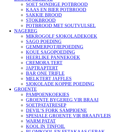
SOET SONDIGE POTBROOD
KAAS EN BIER POTBROOD
SAKKIE BROOD
STOKBROOD
POTBROOD MET SOUTVULSEL
NAGEREG
MIKROGOLF SJOKOLADEKOEK
SAGO POEDING
GEMMERPOTJIEPOEDING
KOUE SAGOPOEDING
HEERLIKE PANNEKOEK
CREMORA TERT
JAPTRAPTERT
BAR ONE TRIFLE
MELKTERT JAFFLES
SJOKOLADE KOPPIE POEDING
GROENTE
PAMPOENKOEKIES
GROENTE BYGEREG VIR BRAAI
SOETPATATRESEP
DEVIL’S FORK SAMPIOENE
SPESIALE GROENTE VIR BRAAIVLEIS
WARM PATAT
KOOL IN TINFOIL
BLOMKOOL EN FETAKAAS GEBAK