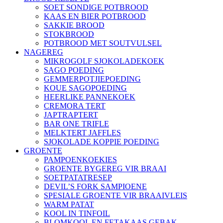
SOET SONDIGE POTBROOD
KAAS EN BIER POTBROOD
SAKKIE BROOD
STOKBROOD
POTBROOD MET SOUTVULSEL
NAGEREG
MIKROGOLF SJOKOLADEKOEK
SAGO POEDING
GEMMERPOTJIEPOEDING
KOUE SAGOPOEDING
HEERLIKE PANNEKOEK
CREMORA TERT
JAPTRAPTERT
BAR ONE TRIFLE
MELKTERT JAFFLES
SJOKOLADE KOPPIE POEDING
GROENTE
PAMPOENKOEKIES
GROENTE BYGEREG VIR BRAAI
SOETPATATRESEP
DEVIL’S FORK SAMPIOENE
SPESIALE GROENTE VIR BRAAIVLEIS
WARM PATAT
KOOL IN TINFOIL
BLOMKOOL EN FETAKAAS GEBAK