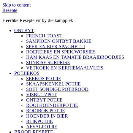
Skip to content
Resepte
Heerlike Resepte vir by die kampplek
ONTBYT
FRENCH TOAST
SAMPIOEN ONTBYT BAKKIE
SPEK EN EIER SPAGHETTI
ROEREIERS EN SPEK/WORSIES
HAM,KAAS EN TAMATIE BRAAIBROODJIES
SUNRISE SURPRISE
VETKOEK EN KERRIEMAALVLEIS
POTJIEKOS
SEEKOS POTJIE
SKAAPSKENKEL POTJIE
SOET SONDIGE POTBROOD
VISBLITZPOT
ONTBYT POTJIE
ROOI HOENDERPOTJIE
ROOIBOK POTJIE
HOENDER IN BIER
BLIKPOTJIE
AFVALPOTJIE
BROOD RESEPTE