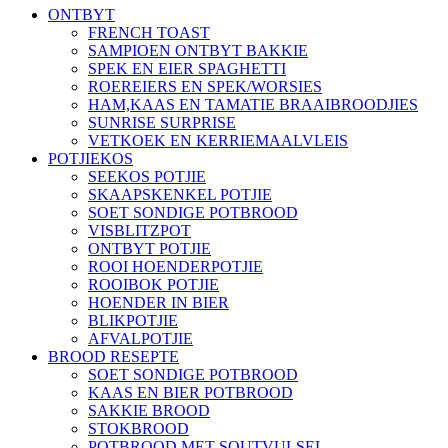
ONTBYT
FRENCH TOAST
SAMPIOEN ONTBYT BAKKIE
SPEK EN EIER SPAGHETTI
ROEREIERS EN SPEK/WORSIES
HAM,KAAS EN TAMATIE BRAAIBROODJIES
SUNRISE SURPRISE
VETKOEK EN KERRIEMAALVLEIS
POTJIEKOS
SEEKOS POTJIE
SKAAPSKENKEL POTJIE
SOET SONDIGE POTBROOD
VISBLITZPOT
ONTBYT POTJIE
ROOI HOENDERPOTJIE
ROOIBOK POTJIE
HOENDER IN BIER
BLIKPOTJIE
AFVALPOTJIE
BROOD RESEPTE
SOET SONDIGE POTBROOD
KAAS EN BIER POTBROOD
SAKKIE BROOD
STOKBROOD
POTBROOD MET SOUTVULSEL