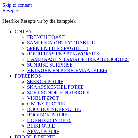
Skip to content
Resepte
Heerlike Resepte vir by die kampplek
ONTBYT
FRENCH TOAST
SAMPIOEN ONTBYT BAKKIE
SPEK EN EIER SPAGHETTI
ROEREIERS EN SPEK/WORSIES
HAM,KAAS EN TAMATIE BRAAIBROODJIES
SUNRISE SURPRISE
VETKOEK EN KERRIEMAALVLEIS
POTJIEKOS
SEEKOS POTJIE
SKAAPSKENKEL POTJIE
SOET SONDIGE POTBROOD
VISBLITZPOT
ONTBYT POTJIE
ROOI HOENDERPOTJIE
ROOIBOK POTJIE
HOENDER IN BIER
BLIKPOTJIE
AFVALPOTJIE
BROOD RESEPTE