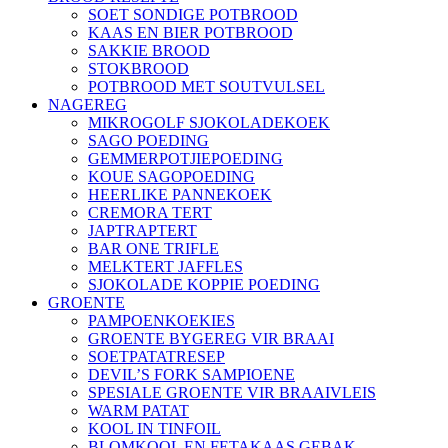
SOET SONDIGE POTBROOD
KAAS EN BIER POTBROOD
SAKKIE BROOD
STOKBROOD
POTBROOD MET SOUTVULSEL
NAGEREG
MIKROGOLF SJOKOLADEKOEK
SAGO POEDING
GEMMERPOTJIEPOEDING
KOUE SAGOPOEDING
HEERLIKE PANNEKOEK
CREMORA TERT
JAPTRAPTERT
BAR ONE TRIFLE
MELKTERT JAFFLES
SJOKOLADE KOPPIE POEDING
GROENTE
PAMPOENKOEKIES
GROENTE BYGEREG VIR BRAAI
SOETPATATRESEP
DEVIL’S FORK SAMPIOENE
SPESIALE GROENTE VIR BRAAIVLEIS
WARM PATAT
KOOL IN TINFOIL
BLOMKOOL EN FETAKAAS GEBAK