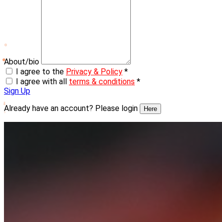
About/bio
I agree to the
Privacy & Policy
*
I agree with all
terms & conditions
*
Sign Up
Already have an account? Please login
Here