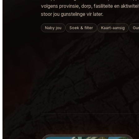
volgens provinsie, dorp, fasiliteite en aktiwitei
stoor jou gunstelinge vir later.
Naby jou
Soek & filter
Kaart-aansig
Gun