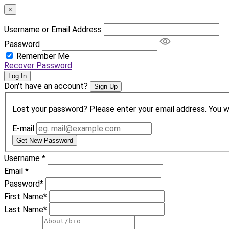
×
Username or Email Address
Password
Remember Me
Recover Password
Log In
Don't have an account?
Sign Up
Lost your password? Please enter your email address. You wil
E-mail
Get New Password
Username
*
Email
*
Password
*
First Name
*
Last Name
*