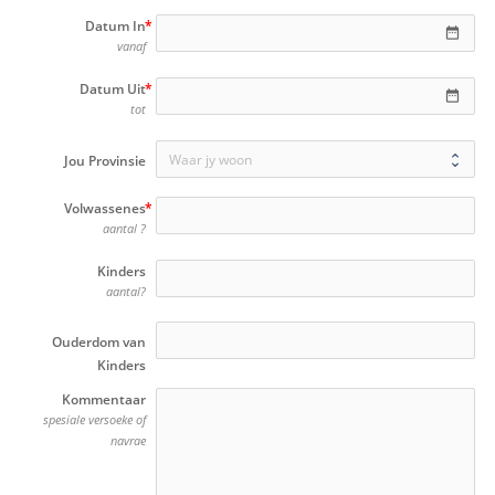
Datum In
date_range
vanaf
Datum Uit
date_range
tot
Jou Provinsie
Volwassenes
ico
aantal ?
Kinders
ico
aantal?
Ouderdom van
Kinders
Kommentaar
spesiale versoeke of
navrae