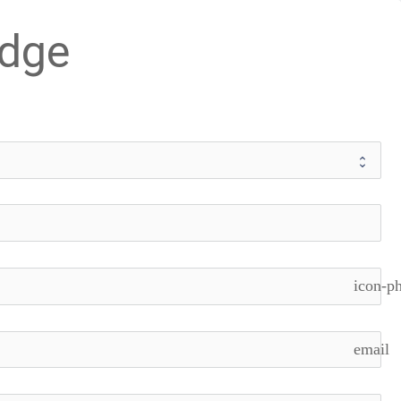
odge
icon-p
email